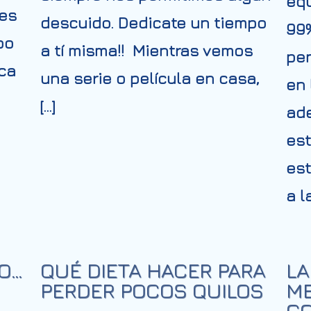
equ
des
descuido. Dedicate un tiempo
99%
po
a tí misma!! Mientras vemos
pen
ca
una serie o película en casa,
en 
[…]
ade
est
est
a l
O…
QUÉ DIETA HACER PARA
LA
PERDER POCOS QUILOS
ME
CO