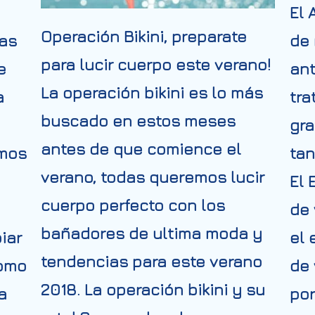
El 
Operación Bikini, preparate
nas
de
para lucir cuerpo este verano!
e
ant
La operación bikini es lo más
a
tra
buscado en estos meses
gra
antes de que comience el
emos
tan
verano, todas queremos lucir
El 
cuerpo perfecto con los
de
bañadores de ultima moda y
iar
el 
tendencias para este verano
como
de 
2018. La operación bikini y su
a
por