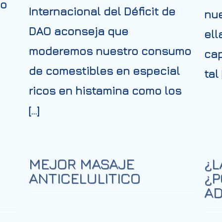
so
Internacional del Déficit de
nue
DAO aconseja que
ell
moderemos nuestro consumo
cap
de comestibles en especial
tal 
ricos en histamina como los
[…]
MEJOR MASAJE
¿L
ANTICELULITICO
¿P
AD