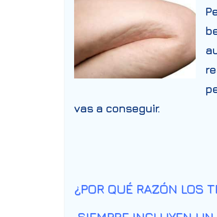
Pe
be
au
re
pe
vas a conseguir.
¿POR QUÉ RAZÓN LOS T
SIEMPRE INCLUYEN UN