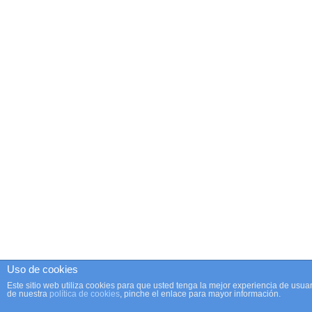
Uso de cookies
Este sitio web utiliza cookies para que usted tenga la mejor experiencia de us
de nuestra
política de cookies
, pinche el enlace para mayor información.