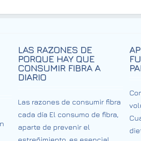
LAS RAZONES DE
AP
PORQUE HAY QUE
FU
CONSUMIR FIBRA A
PA
DIARIO
Com
Las razones de consumir fibra
vol
cada día El consumo de fibra,
Cu
ón
aparte de prevenir el
die
estreñimiento, es esencial