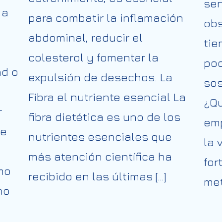
sen
 a
para combatir la inflamación
obs
abdominal, reducir el
tie
colesterol y fomentar la
poc
ad o
expulsión de desechos. La
sos
Fibra el nutriente esencial La
¿Qu
r
fibra dietética es uno de los
emp
te
nutrientes esenciales que
la 
más atención científica ha
for
mo
recibido en las últimas […]
met
no