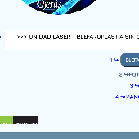
>>> UNIDAD LASER – BLEFAROPLASTIA SIN
1
↪
BLEFA
2 ↪FO
3 
4 ↪
MANC
DMCA
PROTECTED