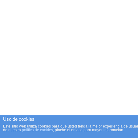
Uso de cookies
Este sitio web utiliza cookies para que usted tenga la mejor experiencia de us
de nuestra
política de cookies
, pinche el enlace para mayor información.