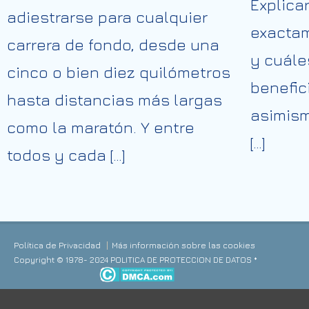
Explica
adiestrarse para cualquier
exactam
carrera de fondo, desde una
y cuále
cinco o bien diez quilómetros
benefic
hasta distancias más largas
asimism
como la maratón. Y entre
[…]
todos y cada […]
Política de Privacidad
Más información sobre las cookies
Copyright © 1978- 2024 POLITICA DE PROTECCION DE DATOS *