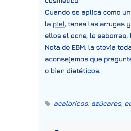
cosmético.
Cuando se aplica como una
la
piel
, tensa las arrugas 
ellos el acne, la seborrea,
Nota de EBM: la stevia tod
aconsejamos que preguntéi
o bien dietéticos.
acaloricos
,
azúcares
,
e