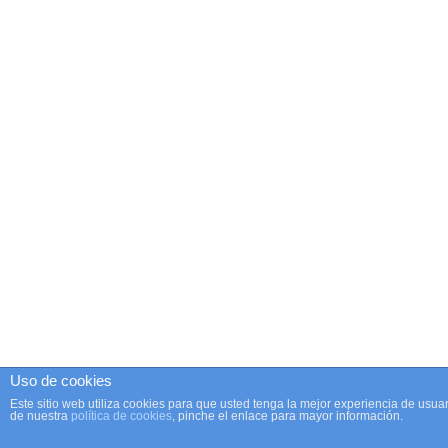
Uso de cookies
Este sitio web utiliza cookies para que usted tenga la mejor experiencia de us
de nuestra
política de cookies
, pinche el enlace para mayor información.