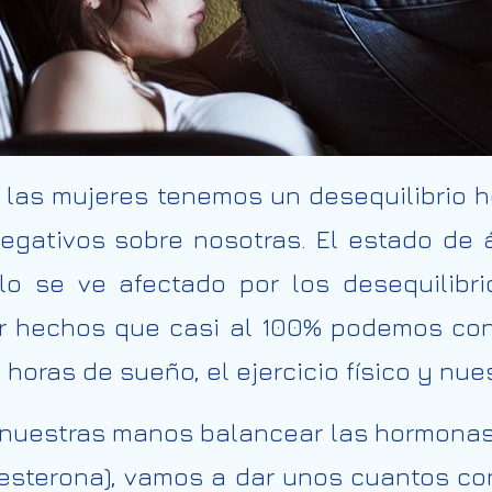
 las mujeres tenemos un desequilibrio 
egativos sobre nosotras. El estado de 
llo se ve afectado por los desequilibr
r hechos que casi al 100% podemos cont
s horas de sueño, el ejercicio físico y nu
n nuestras manos balancear las hormona
esterona), vamos a dar unos cuantos 