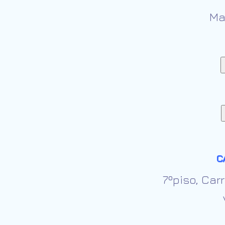
Ma
C
7ºpiso, Car