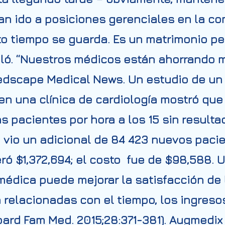
an ido a posiciones gerenciales en la com
 tiempo se guarda. Es un matrimonio per
ló.
“Nuestros médicos están ahorrando má
dscape Medical News.
Un estudio de un
n una clínica de cardiología mostró que
s pacientes por hora a los 15 sin resulta
ca vio un adicional de 84 423 nuevos paci
eró $1,372,694; el costo fue de $98,588. 
dica puede mejorar la satisfacción de lo
a relacionadas con el tiempo, los ingreso
oard Fam Med. 2015;28:371-381). Augmedi