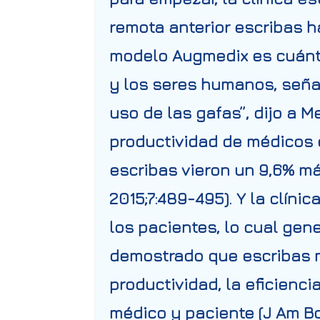
remota anterior escribas h
modelo Augmedix es cuánto
y los seres humanos, seña
uso de las gafas”,
dijo a
Me
productividad de médicos e
escribas vieron un 9,6% má
2015;7:489-495). Y la clíni
los pacientes, lo cual gen
demostrado que escribas mé
productividad, la eficienci
médico y paciente (J Am B