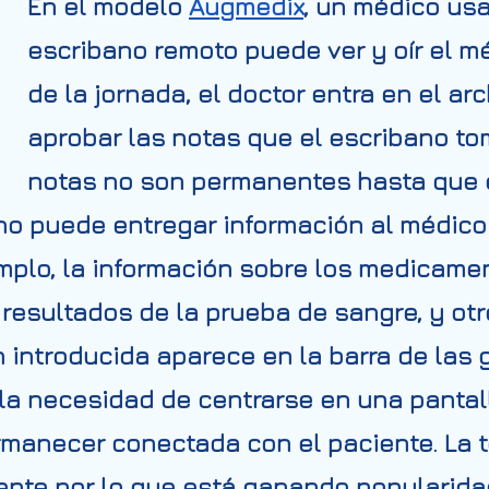
En el modelo
Augmedix
, un médico us
escribano remoto puede ver y oír el méd
de la jornada, el doctor entra en el arc
aprobar las notas que el escribano tom
notas no son permanentes hasta que e
no puede entregar información al médico 
jemplo, la información sobre los medicame
 resultados de la prueba de sangre, y ot
 introducida aparece en la barra de las 
r la necesidad de centrarse en una panta
ermanecer conectada con el paciente.
La 
nte por lo que está ganando popularida