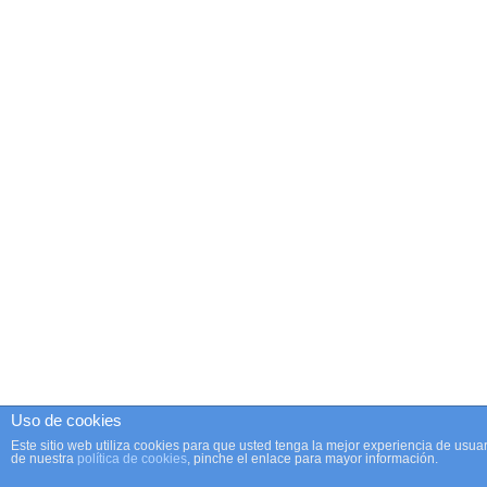
Uso de cookies
Este sitio web utiliza cookies para que usted tenga la mejor experiencia de us
de nuestra
política de cookies
, pinche el enlace para mayor información.