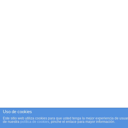
Uso de cookies
Este sitio web utiliza cookies para que usted tenga la mejor experiencia de us
de nuestra
política de cookies
, pinche el enlace para mayor información.