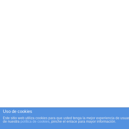
Uso de cookies
Este sitio web utiliza cookies para que usted tenga la mejor experiencia de us
de nuestra
política de cookies
, pinche el enlace para mayor información.