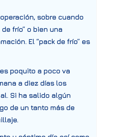
 operación, sobre cuando
 de frío” o bien una
mación. El “pack de frío” es
es poquito a poco va
ana a diez días los
al. Si ha salido algún
argo de un tanto más de
llaje.
into y séptimo día así como