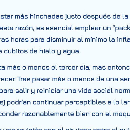
estar más hinchadas justo después de la
r esta razón, es esencial emplear un “pack
as horas para disminuir al mínimo la infla
e cubitos de hielo y agua.
a más o menos el tercer día, mas entonc
cer. Tras pasar más o menos de una sem
ara salir y reiniciar una vida social norm
os) podrían continuar perceptibles a lo l
onder razonablemente bien con el maqui
una revisión con el cirujano entre el qu