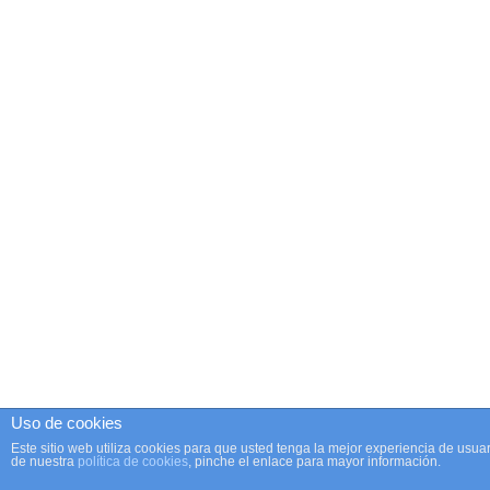
Uso de cookies
Este sitio web utiliza cookies para que usted tenga la mejor experiencia de us
de nuestra
política de cookies
, pinche el enlace para mayor información.