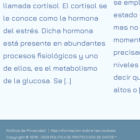
se empl
llamada cortisol. El cortisol se
estado 
le conoce como la hormona
mas no 
del estrés. Dicha hormona
moment
está presente en abundantes
precisa
procesos fisiológicos y uno
niveles
de ellos, es el metabolismo
decir q
de la glucosa. Se […]
altos o [
Política de Privacidad
Más información sobre las cookies
Copyright © 1978- 2024 POLITICA DE PROTECCION DE DATOS *