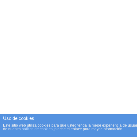
Uso de cookies
Este sitio web utiliza cookies para que usted tenga la mejor experiencia de us
de nuestra
política de cookies
, pinche el enlace para mayor información.