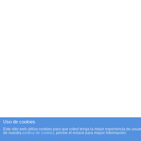
Uso de cookies
Este sitio web utiliza cookies para que usted tenga la mejor experiencia de us
de nuestra
política de cookies
, pinche el enlace para mayor información.