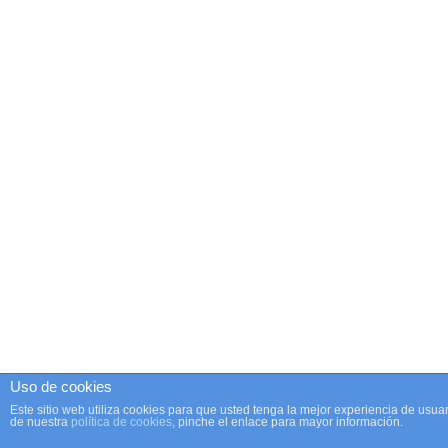
Uso de cookies
Este sitio web utiliza cookies para que usted tenga la mejor experiencia de us
de nuestra
política de cookies
, pinche el enlace para mayor información.