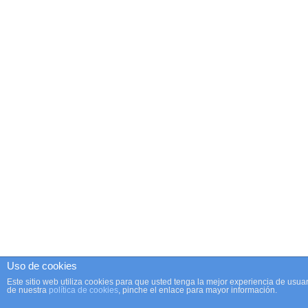
Uso de cookies
Este sitio web utiliza cookies para que usted tenga la mejor experiencia de us
de nuestra
política de cookies
, pinche el enlace para mayor información.