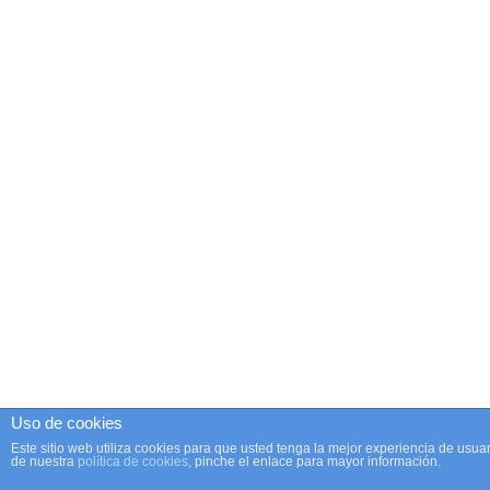
Uso de cookies
Este sitio web utiliza cookies para que usted tenga la mejor experiencia de us
de nuestra
política de cookies
, pinche el enlace para mayor información.