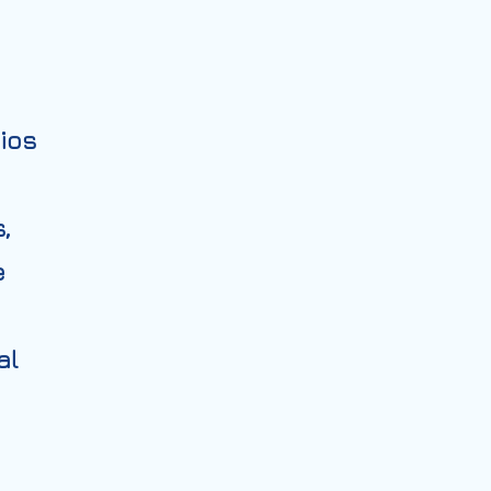
.
ios
,
e
al