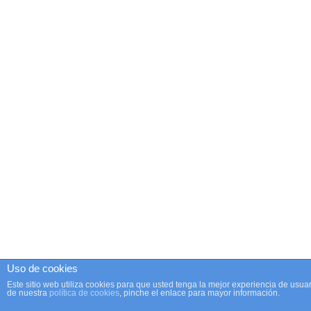
Uso de cookies
Este sitio web utiliza cookies para que usted tenga la mejor experiencia de us
de nuestra
política de cookies
, pinche el enlace para mayor información.