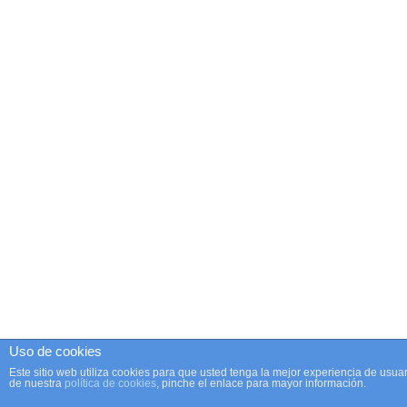
Uso de cookies
Este sitio web utiliza cookies para que usted tenga la mejor experiencia de us
de nuestra
política de cookies
, pinche el enlace para mayor información.