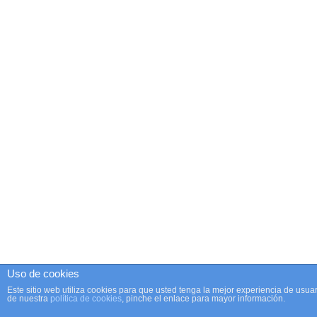
Uso de cookies
Este sitio web utiliza cookies para que usted tenga la mejor experiencia de us
de nuestra
política de cookies
, pinche el enlace para mayor información.