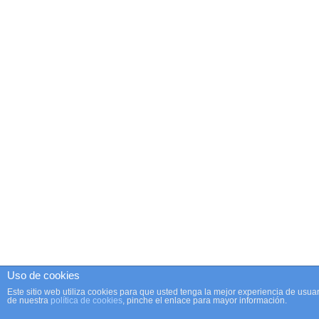
Uso de cookies
Este sitio web utiliza cookies para que usted tenga la mejor experiencia de us
de nuestra
política de cookies
, pinche el enlace para mayor información.