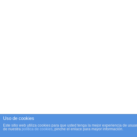
Uso de cookies
Este sitio web utiliza cookies para que usted tenga la mejor experiencia de us
de nuestra
política de cookies
, pinche el enlace para mayor información.