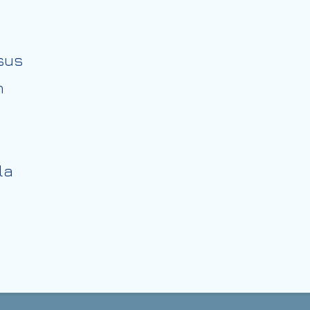
sus
n
la