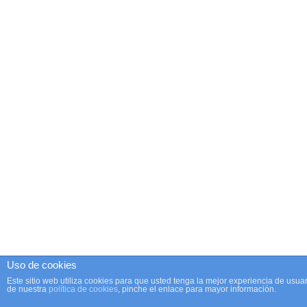
Uso de cookies
Este sitio web utiliza cookies para que usted tenga la mejor experiencia de us
de nuestra
política de cookies
, pinche el enlace para mayor información.