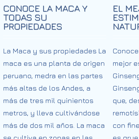
CONOCE LA MACA Y
EL ME
TODAS SU
ESTI
PROPIEDADES
NATUR
La Maca y sus propiedades La
Conoce
maca es una planta de origen
mejor e
peruano, medra en las partes
Ginseng
más altas de los Andes, a
Ginseng
más de tres mil quinientos
que, de
metros, y lleva cultivándose
remotís
más de dos mil años. La maca
con fin
se cultiva en zonas en las
es grue