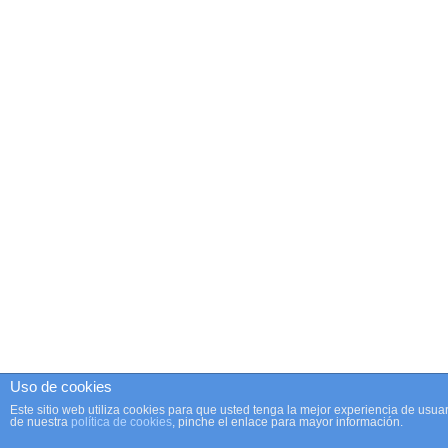
Uso de cookies
Este sitio web utiliza cookies para que usted tenga la mejor experiencia de us
de nuestra
política de cookies
, pinche el enlace para mayor información.