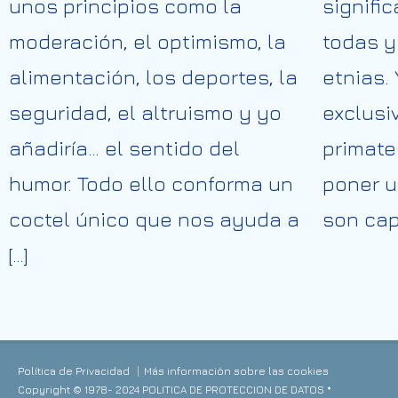
unos principios como la
signific
moderación, el optimismo, la
todas y
alimentación, los deportes, la
etnias. 
seguridad, el altruismo y yo
exclusi
añadiría… el sentido del
primate
humor. Todo ello conforma un
poner u
coctel único que nos ayuda a
son cap
[…]
Política de Privacidad
Más información sobre las cookies
Copyright © 1978- 2024 POLITICA DE PROTECCION DE DATOS *