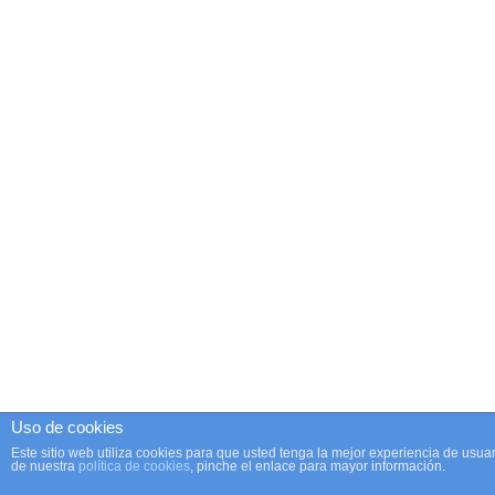
Uso de cookies
Este sitio web utiliza cookies para que usted tenga la mejor experiencia de us
de nuestra
política de cookies
, pinche el enlace para mayor información.