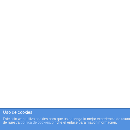
Uso de cookies
Este sitio web utiliza cookies para que usted tenga la mejor experiencia de us
de nuestra
política de cookies
, pinche el enlace para mayor información.