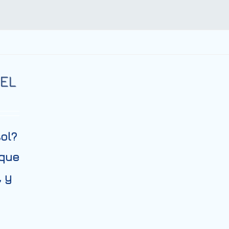
 EL
sol?
 que
, y