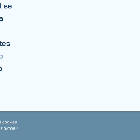
l se
a
tes
o
o
s cookies
DE DATOS *