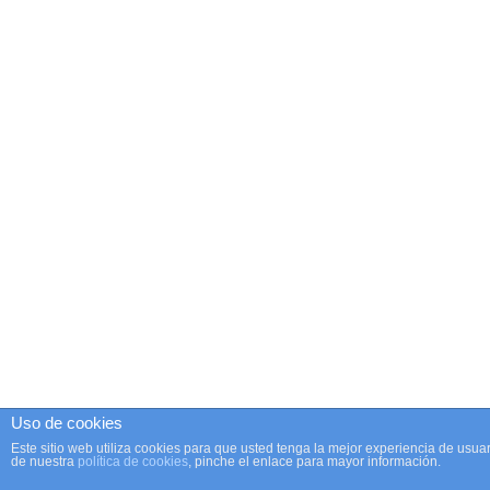
Uso de cookies
Este sitio web utiliza cookies para que usted tenga la mejor experiencia de us
de nuestra
política de cookies
, pinche el enlace para mayor información.