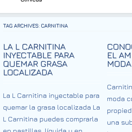
TAG ARCHIVES: CARNITINA
LA L CARNITINA
CONOC
INYECTABLE PARA
EL AM
QUEMAR GRASA
MODA
LOCALIZADA
Carniti
La L Carnitina inyectable para
moda co
quemar la grasa localizada La
propied
L Carnitina puedes comprarla
una sub
en pastillas, líquida y en