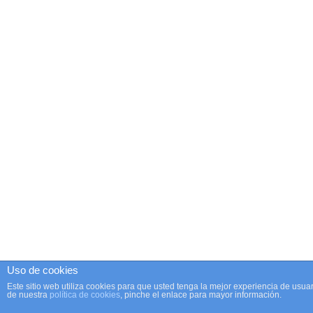
Uso de cookies
Este sitio web utiliza cookies para que usted tenga la mejor experiencia de us
de nuestra
política de cookies
, pinche el enlace para mayor información.