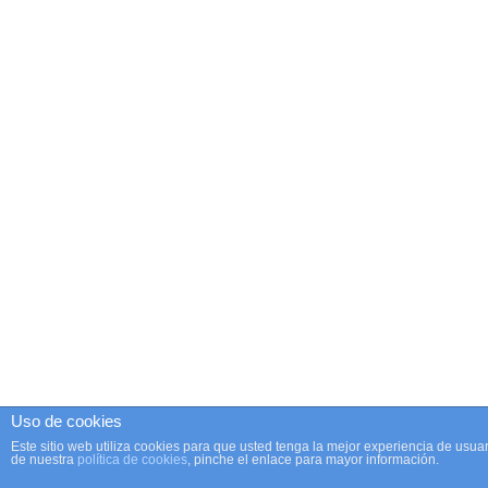
Uso de cookies
Este sitio web utiliza cookies para que usted tenga la mejor experiencia de us
de nuestra
política de cookies
, pinche el enlace para mayor información.