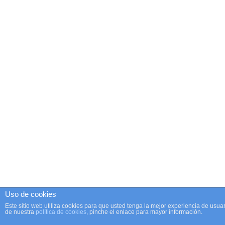
Uso de cookies
Este sitio web utiliza cookies para que usted tenga la mejor experiencia de us
de nuestra
política de cookies
, pinche el enlace para mayor información.