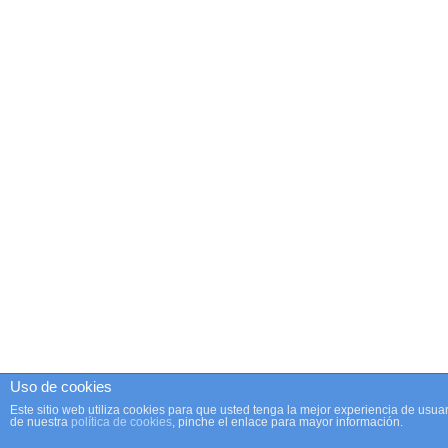
Uso de cookies
Este sitio web utiliza cookies para que usted tenga la mejor experiencia de us
de nuestra
política de cookies
, pinche el enlace para mayor información.