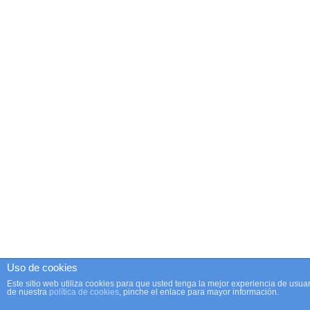
Uso de cookies
Este sitio web utiliza cookies para que usted tenga la mejor experiencia de us
de nuestra
política de cookies
, pinche el enlace para mayor información.