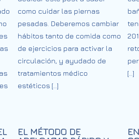
ado
como cuidar las piernas
bañ
mo
pesadas. Deberemos cambiar
ten
nes
hábitos tanto de comida como
201
las
de ejercicios para activar la
ret
circulación, y ayudado de
per
ias
tratamientos médico
[…]
les
estéticos […]
EL
EL MÉTODO DE
EN