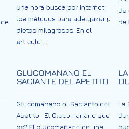
una hora busca por internet
de 
los métodos para adelgazar y
 de
de 
dietas milagrosas. En el
articulo […]
GLUCOMANANO EL
LA
SACIANTE DEL APETITO
DU
Glucomanano el Saciante del
La
Apetito El Glucomanano que
dur
es? El glucomanano es una
qu