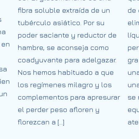
fibra soluble extraída de un
de 
s
tubérculo asiático. Por su
eli
na
poder saciante y reductor de
líq
 en
hambre, se aconseja como
per
coadyuvante para adelgazar.
gra
sa
Nos hemos habituado a que
una
ien
los regímenes milagro y los
una
 un
complementos para apresurar
se 
el perder peso afloren y
equ
florezcan a […]
ate