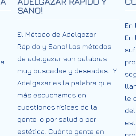
DA
ADELGAZAR RÁPIDO Y
CO
SANO!
e
En 
El Método de Adelgazar
En 
Rápido y Sano! Los métodos
suf
de adelgazar son palabras
da
pro
muy buscadas y deseadas. Y
se
Adelgazar es la palabra que
lla
más escuchamos en
le 
cuestiones físicas de la
del
gente, o por salud o por
est
estética. Cuánta gente en
pro