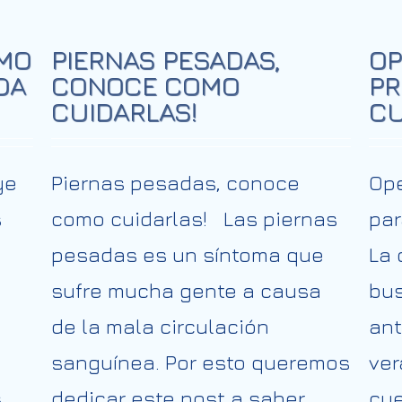
ÓMO
PIERNAS PESADAS,
OP
DA
CONOCE COMO
PR
CUIDARLAS!
CU
ye
Piernas pesadas, conoce
Ope
s
como cuidarlas! Las piernas
par
pesadas es un síntoma que
La 
sufre mucha gente a causa
bu
de la mala circulación
ant
sanguínea. Por esto queremos
ver
s
dedicar este post a saber
cue