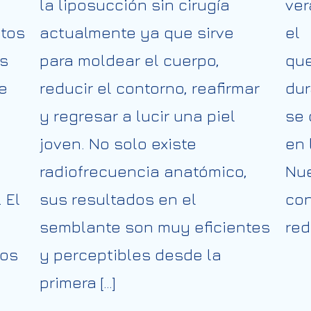
la liposucción sin cirugía
ver
ctos
actualmente ya que sirve
el 
es
para moldear el cuerpo,
qu
e
reducir el contorno, reafirmar
dur
y regresar a lucir una piel
se 
joven. No solo existe
en 
radiofrecuencia anatómico,
Nue
 El
sus resultados en el
con
semblante son muy eficientes
red 
mos
y perceptibles desde la
primera […]