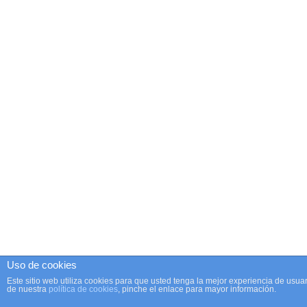
Uso de cookies
Este sitio web utiliza cookies para que usted tenga la mejor experiencia de us
de nuestra
política de cookies
, pinche el enlace para mayor información.