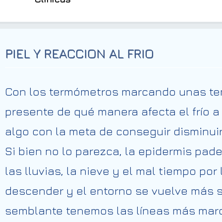
PIEL Y REACCION AL FRIO
Con los termómetros marcando unas t
presente
de
qué
manera
afecta el frío 
algo con
la
meta
de
conseguir
disminui
Si
bien
no lo parezca, la epidermis
pad
las lluvias, la nieve y el mal tiempo
por
descender y el
entorno
se vuelve más 
semblante
tenemos las líneas más ma