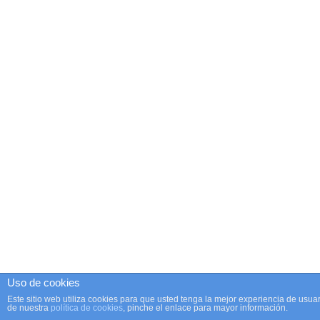
Uso de cookies
Este sitio web utiliza cookies para que usted tenga la mejor experiencia de us
de nuestra
política de cookies
, pinche el enlace para mayor información.