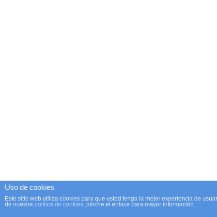
Uso de cookies
Este sitio web utiliza cookies para que usted tenga la mejor experiencia de us
de nuestra
política de cookies
, pinche el enlace para mayor información.