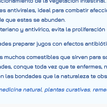
ncionamiento de la vegetación intestinal.
s antivirales, ideal para combatir afecci
de que estas se abunden.
riano y antivírico, evita la proliferació
des preparar jugos con efectos antibiót
s muchos comestibles que sirven para so
ades, conque toda vez que te enfermes, n
n las bondades que la naturaleza te obs
edicina natural
,
plantas curativas
,
remed