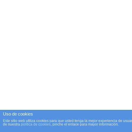
Uso de cookies
Este sitio web utiliza cookies para que usted tenga la mejor experiencia de us
de nuestra
política de cookies
, pinche el enlace para mayor información.