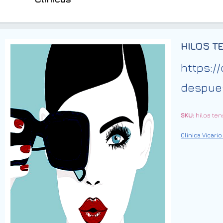
HILOS T
https:/
despue
SKU:
hilos te
Clinica Vicari