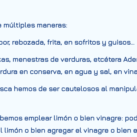
e múltiples maneras:
apor, rebozada, frita, en sofritos y guisos…
zzas, menestras de verduras, etcétera Ad
dura en conserva, en agua y sal, en vin
ca hemos de ser cautelosos al manipular
ebemos emplear limón o bien vinagre: po
l limón o bien agregar el vinagre o bien 