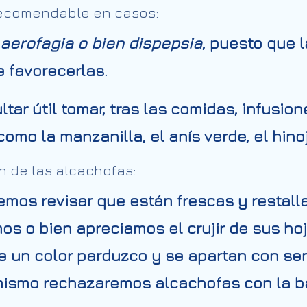
recomendable en casos:
aerofagia o bien dispepsia
, puesto que 
e favorecerlas.
tar útil tomar, tras las comidas, infusio
omo la manzanilla, el anís verde, el hino
n de las alcachofas:
emos revisar que están frescas y restal
mos o bien apreciamos el crujir de sus hoj
e un color parduzco y se apartan con senc
imismo rechazaremos alcachofas con la b