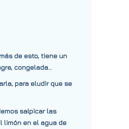
emás de esto, tiene un
agre, congelada…
la, para eludir que se
demos salpicar las
el limón en el agua de