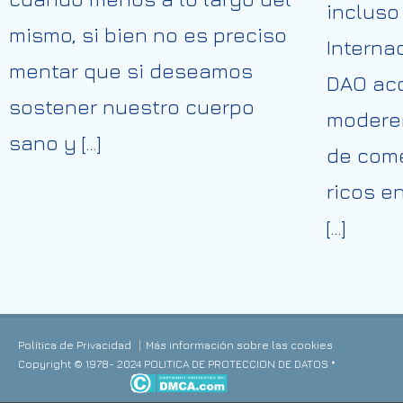
incluso
mismo, si bien no es preciso
Internac
mentar que si deseamos
DAO ac
sostener nuestro cuerpo
modere
sano y […]
de come
ricos e
[…]
Política de Privacidad
Más información sobre las cookies
Copyright © 1978- 2024 POLITICA DE PROTECCION DE DATOS *